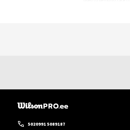
is a placeholde
5020991 5089187