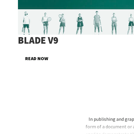
BLADE V9
READ NOW
3 MIN READ
In publishing and gra
form of a document or a
used to demonstrate th