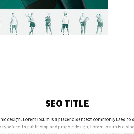
SEO TITLE
phic design, Lorem ipsum is a placeholder text commonly used to 
 typeface. In publishing and graphic design, Lorem ipsum is a p
e visual form of a document or a typeface. In publishing and grap