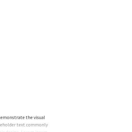
demonstrate the visual
laceholder text commonly
hic design, Lorem ipsum