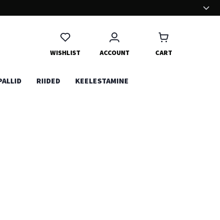
MUGAV OSTUKOGEMUS
Oleme panustanud palju aega ja energiat, et ostukogemus Sinu
jaoks võimalikult mugavaks teha. Naudi!
WISHLIST
ACCOUNT
CART
PALLID
RIIDED
KEELESTAMINE