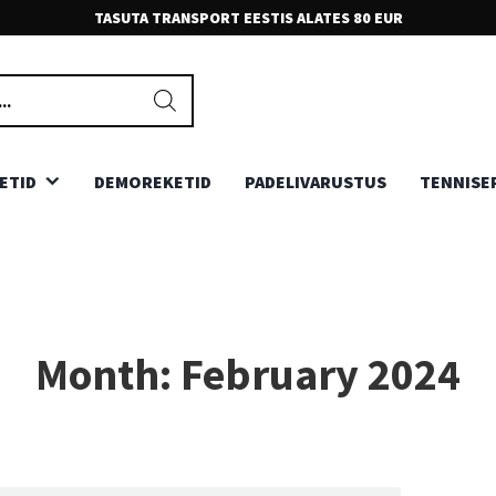
TASUTA TRANSPORT EESTIS ALATES 80 EUR
EKSPERT KLIENDITEENINDUS
Meie teenindajad on sõbralikud ja ootavad Sinu kõnesid ja
kirjasid. Võta julgesti ühendust.
ETID
DEMOREKETID
PADELIVARUSTUS
TENNISE
Month:
February 2024