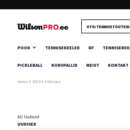
KIIRE JA TURVALINE TARNE
PRODUCTS
Kõik kaubad toovad Sinuni meie head tarnepartnerid, kas
SEARCH
ukseni või pakiautomaati.
POOD
TENNISEKEELED
RF
TENNISEREK
PICKLEBALL
KORVPALLID
MEIST
KONTAKT
Home
2024
February
All
Uudised
UUDISED