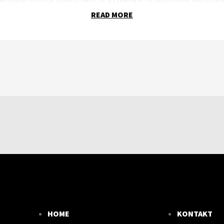
r text commonly used to demonstrate the visual form of a documen
READ MORE
HOME
KONTAKT