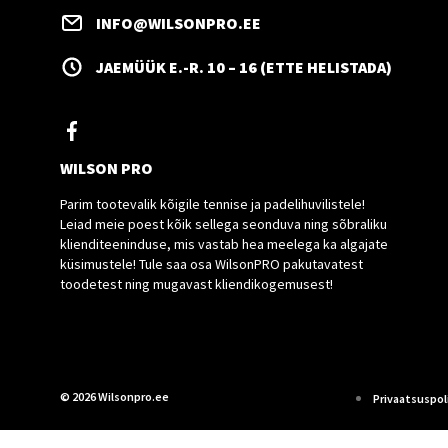
INFO@WILSONPRO.EE
JAEMÜÜK E.-R. 10 – 16 (ETTE HELISTADA)
WILSON PRO
Parim tootevalik kõigile tennise ja padelihuvilistele!
Leiad meie poest kõik sellega seonduva ning sõbraliku
klienditeeninduse, mis vastab hea meelega ka algajate
küsimustele! Tule saa osa WilsonPRO pakutavatest
toodetest ning mugavast kliendikogemusest!
© 2026 Wilsonpro.ee
Privaatsuspoli