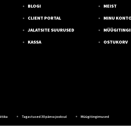
BLOGI
MEIST
CLIENT PORTAL
MINU KONT
JALATSITE SUURUSED
MÜÜGITING
KASSA
OSTUKORV
itika
Tagastused 30 päeva jooksul
Müügitingimused