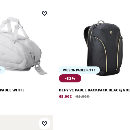
T
WILSON PADELIKOTT
-32%
 PADEL WHITE
DEFY V1 PADEL BACKPACK BLACK/GO
65.00
€
95.00
€