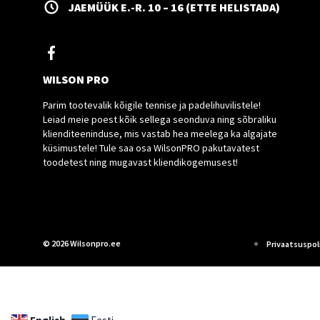
JAEMÜÜK E.-R. 10 – 16 (ETTE HELISTADA)
WILSON PRO
Parim tootevalik kõigile tennise ja padelihuvilistele!
Leiad meie poest kõik sellega seonduva ning sõbraliku
klienditeeninduse, mis vastab hea meelega ka algajate
küsimustele! Tule saa osa WilsonPRO pakutavatest
toodetest ning mugavast kliendikogemusest!
© 2026 Wilsonpro.ee
Privaatsuspoli