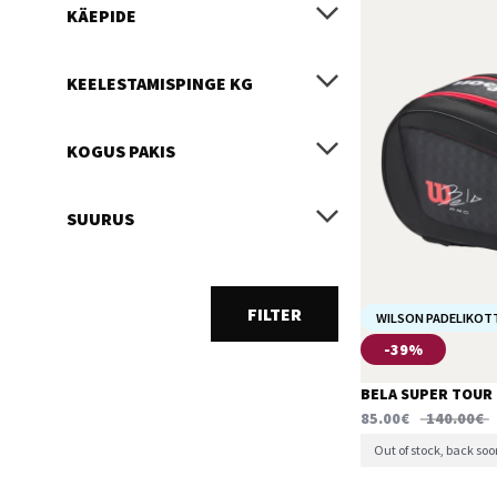
KÄEPIDE
KEELESTAMISPINGE KG
KOGUS PAKIS
SUURUS
FILTER
WILSON PADELIKOT
-39%
BELA SUPER TOUR
85.00
€
140.00
€
Out of stock, back soo