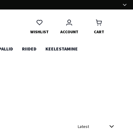
MUGAV OSTUKOGEMUS
Oleme panustanud palju aega ja energiat, et ostukogemus Sinu
jaoks võimalikult mugavaks teha. Naudi!
WISHLIST
ACCOUNT
CART
PALLID
RIIDED
KEELESTAMINE