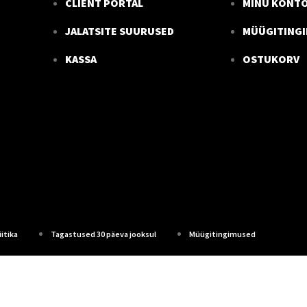
CLIENT PORTAL
MINU KONT
JALATSITE SUURUSED
MÜÜGITING
KASSA
OSTUKORV
itika
Tagastused 30 päeva jooksul
Müügitingimused