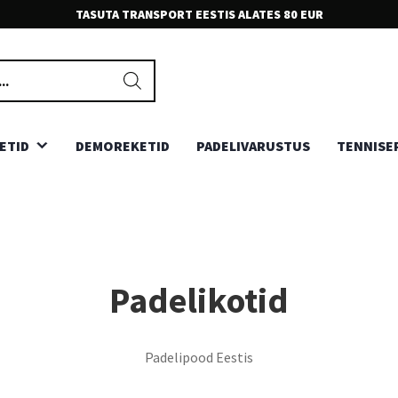
TASUTA TRANSPORT EESTIS ALATES 80 EUR
EKSPERT KLIENDITEENINDUS
Meie teenindajad on sõbralikud ja ootavad Sinu kõnesid ja
kirjasid. Võta julgesti ühendust.
ETID
DEMOREKETID
PADELIVARUSTUS
TENNISE
Padelikotid
Padelipood Eestis