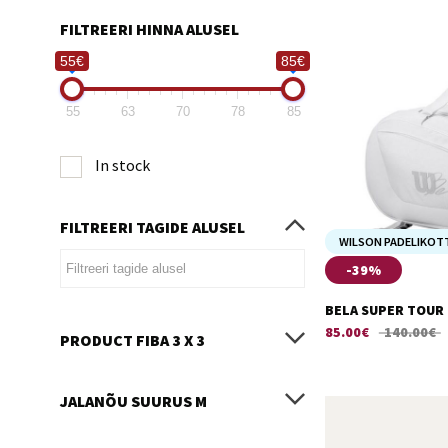
FILTREERI HINNA ALUSEL
55€
85€
55
63
70
78
85
In stock
FILTREERI TAGIDE ALUSEL
WILSON PADELIKOT
-39%
BELA SUPER TOUR
85.00
€
140.00
€
PRODUCT FIBA 3 X 3
JALANÕU SUURUS M