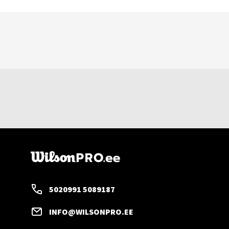
5020991 5089187
INFO@WILSONPRO.EE