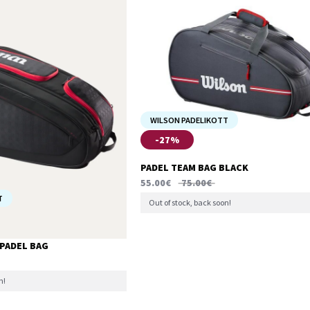
WILSON PADELIKOTT
-27%
PADEL TEAM BAG BLACK
55.00
€
75.00
€
T
Out of stock, back soon!
 PADEL BAG
n!