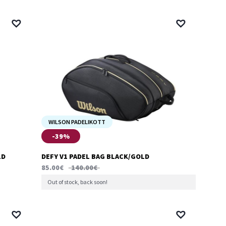
WILSON PADELIKOTT
-39%
LD
DEFY V1 PADEL BAG BLACK/GOLD
85.00
€
140.00
€
Out of stock, back soon!