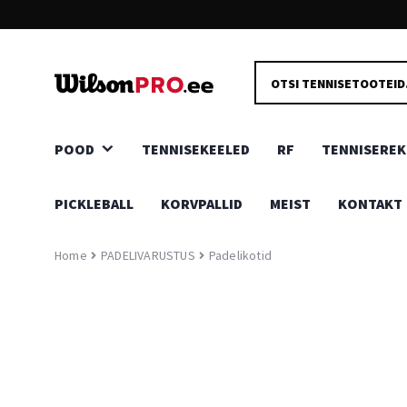
KIIRE JA TURVALINE TARNE
PRODUCTS
Kõik kaubad toovad Sinuni meie head tarnepartnerid, kas
SEARCH
ukseni või pakiautomaati.
POOD
TENNISEKEELED
RF
TENNISEREK
PICKLEBALL
KORVPALLID
MEIST
KONTAKT
Home
PADELIVARUSTUS
Padelikotid