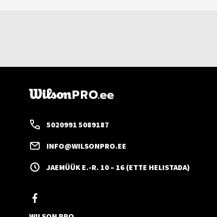
5020991 5089187
INFO@WILSONPRO.EE
JAEMÜÜK E.-R. 10 – 16 (ETTE HELISTADA)
WILSON PRO