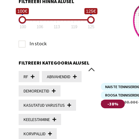
FILTREERI HINNA ALUSEL
100€
125€
100
106
113
119
125
In stock
FILTREERI KATEGOORIA ALUSEL
RF
ABIVAHENDID
NAISTE TENNISEREK
DEMOREKETID
BURN PIN
ROOSA TENNISEREK
125.00
€
200.00
€
-38%
KASUTATUD VARUSTUS
KEELESTAMINE
KORVPALLID