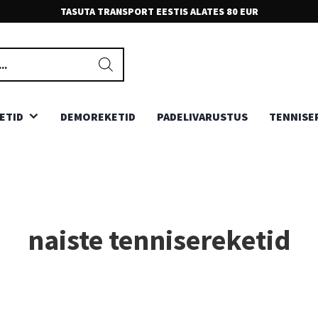
TASUTA TRANSPORT EESTIS ALATES 80 EUR
EKSPERT KLIENDITEENINDUS
Meie teenindajad on sõbralikud ja ootavad Sinu kõnesid ja
kirjasid. Võta julgesti ühendust.
ETID
DEMOREKETID
PADELIVARUSTUS
TENNISE
naiste tennisereketid