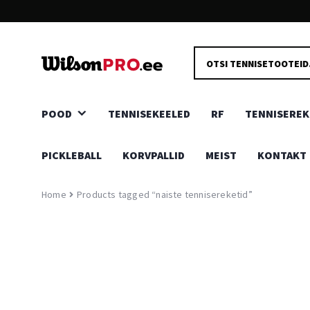
KIIRE JA TURVALINE TARNE
PRODUCTS
Kõik kaubad toovad Sinuni meie head tarnepartnerid, kas
SEARCH
ukseni või pakiautomaati.
POOD
TENNISEKEELED
RF
TENNISEREK
PICKLEBALL
KORVPALLID
MEIST
KONTAKT
Home
Products tagged “naiste tennisereketid”