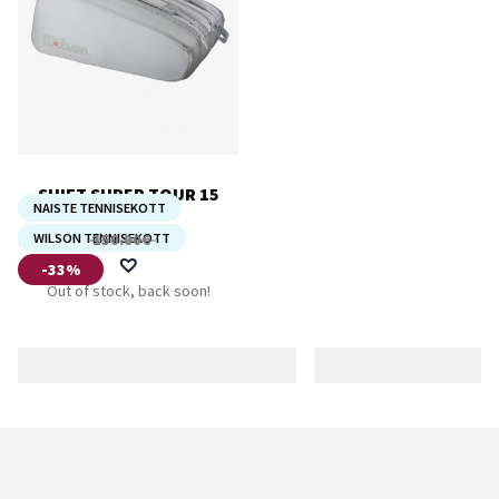
SHIFT SUPER TOUR 15
NAISTE TENNISEKOTT
PACK
100.00
WILSON TENNISEKOTT
€
150.00
€
-33%
Out of stock, back soon!