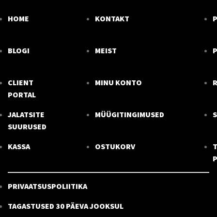
HOME
KONTAKT
BLOGI
MEIST
P
CLIENT
MINU KONTO
R
PORTAL
JALATSITE
MÜÜGITINGIMUSED
SUURUSED
KASSA
OSTUKORV
T
PRIVAATSUSPOLIITIKA
TAGASTUSED 30 PÄEVA JOOKSUL