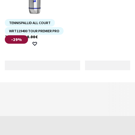
TENNISPALLID ALL COURT
TOUR PREMIER PRO
WRT119400 TOUR PREMIER PRO
–
22.00
€
120.00
€
Price
-29%
range:
22.00€
through
120.00€