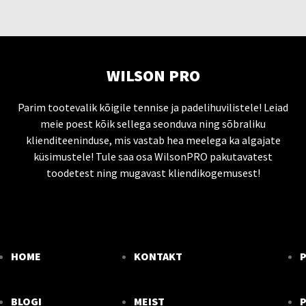
WILSON PRO
Parim tootevalik kõigile tennise ja padelihuvilistele! Leiad
meie poest kõik sellega seonduva ning sõbraliku
klienditeeninduse, mis vastab hea meelega ka algajate
küsimustele! Tule saa osa WilsonPRO pakutavatest
toodetest ning mugavast kliendikogemusest!
HOME
KONTAKT
BLOGI
MEIST
P