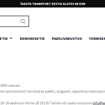
TASUTA TRANSPORT EESTIS ALATES 80 EUR
EKSPERT KLIENDITEENINDUS
Meie teenindajad on sõbralikud ja ootavad Sinu kõnesid ja
kirjasid. Võta julgesti ühendust.
ETID
DEMOREKETID
PADELIVARUSTUS
TENNISE
2000 aastast.
 operatiivselt tarnitud ka padeli, sulgpalli, squashi ja teamspordi
l.10-16 aadressil Herne 28 10135 Tallinn või saata ostusoov
info@w