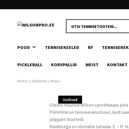
KIIRE JA TURVALINE TARNE
PRODUCTS
Kõik kaubad toovad Sinuni meie head tarnepartnerid, kas
SEARCH
ukseni või pakiautomaati.
POOD
TENNISEKEELED
RF
TENNISEREK
PICKLEBALL
KORVPALLID
MEIST
KONTAKT
Meist
Home
Uudised
Meist
Uudised
Oleme müünud Wilson spordikaupu juba 
Põhirõhk on tennisevarustusel, kuid saame
jalgpalli )tooteid.
Näidistega on võimalik tutvuda E. – R. k