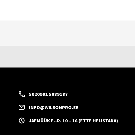
5020991 5089187
INFO@WILSONPRO.EE
JAEMÜÜK E.-R. 10 – 16 (ETTE HELISTADA)