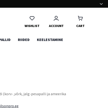
MUGAV OSTUKOGEMUS
Oleme panustanud palju aega ja energiat, et ostukogemus Sinu
jaoks võimalikult mugavaks teha. Naudi!
WISHLIST
ACCOUNT
CART
PALLID
RIIDED
KEELESTAMINE
 (korv- ,võrk, jalg-pesapalli ja ameerika
ilsonpro.ee